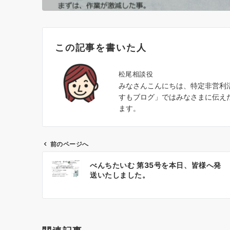
この記事を書いた人
松尾相談役
みなさんこんにちは、特定非営利
すもブログ」ではみなさまに伝え
ます。
前のページへ
投
べんちたいむ 第35号を本日、皆様へ発
稿
送いたしました。
ナ
ビ
ゲ
ー