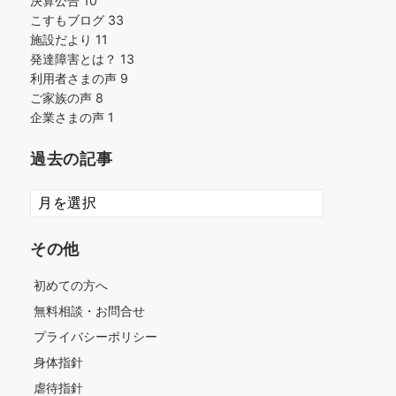
決算公告
10
こすもブログ
33
施設だより
11
発達障害とは？
13
利用者さまの声
9
ご家族の声
8
企業さまの声
1
過去の記事
過
去
の
その他
記
事
初めての方へ
無料相談・お問合せ
プライバシーポリシー
身体指針
虐待指針