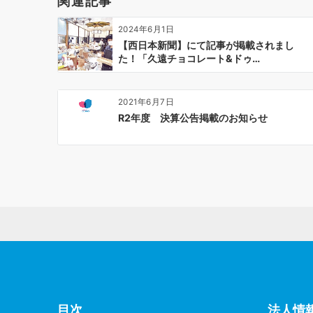
関連記事
シ
ョ
2024年6月1日
ン
【西日本新聞】にて記事が掲載されまし
た！「久遠チョコレート&ドゥ…
2021年6月7日
R2年度 決算公告掲載のお知らせ
目次
法人情