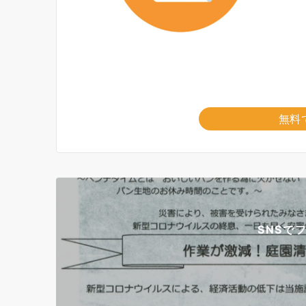
無料
SNSで