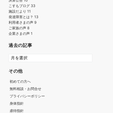
決算公告
10
こすもブログ
33
施設だより
11
発達障害とは？
13
利用者さまの声
9
ご家族の声
8
企業さまの声
1
過去の記事
過
去
の
その他
記
事
初めての方へ
無料相談・お問合せ
プライバシーポリシー
身体指針
虐待指針